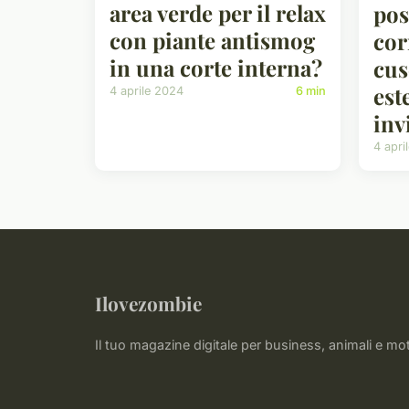
area verde per il relax
pos
con piante antismog
cor
in una corte interna?
cus
est
4 aprile 2024
6 min
inv
4 apri
Ilovezombie
Il tuo magazine digitale per business, animali e mot