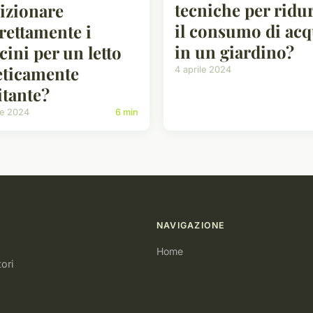
tecniche per ridu
izionare
il consumo di ac
rettamente i
in un giardino?
cini per un letto
eticamente
4 aprile 2024
itante?
le 2024
6 min
NAVIGAZIONE
Home
ori