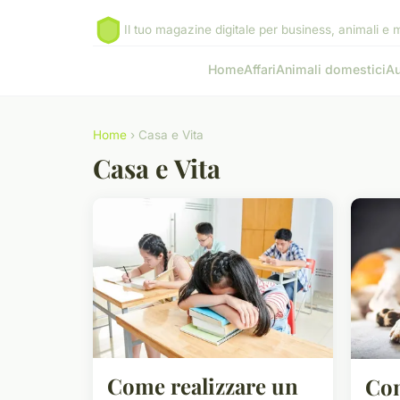
Il tuo magazine digitale per business, animali e 
Home
Affari
Animali domestici
Au
Home
› Casa e Vita
Casa e Vita
Come realizzare un
Com