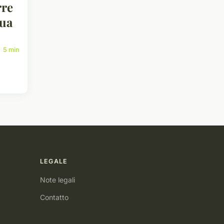
rre
qua
5 min
LEGALE
Note legali
Contatto