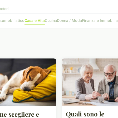
motori
tomobilistico
Casa e Vita
Cucina
Donna / Moda
Finanza e Immobilia
Quali sono le
e scegliere e