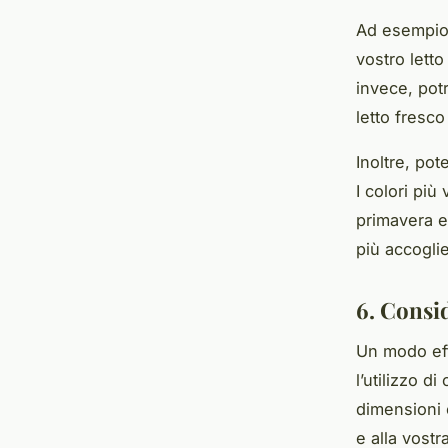
Ad esempio,
vostro letto
invece, pot
letto fresco
Inoltre, pot
I colori più
primavera e 
più accoglie
6. Consid
Un modo eff
l’utilizzo d
dimensioni 
e alla vost