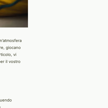
un’atmosfera
are, giocano
ticolo, vi
r il vostro
eguendo
e.