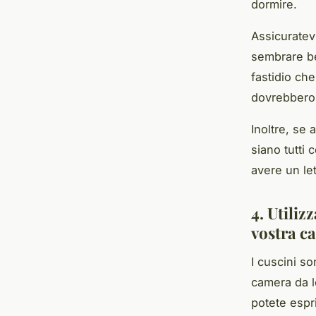
dormire.
Assicuratev
sembrare be
fastidio ch
dovrebbero 
Inoltre, se 
siano tutti 
avere un le
4. Utiliz
vostra c
I cuscini s
camera da le
potete espr