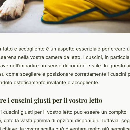
n fatto e accogliente è un aspetto essenziale per creare 
 serena nella vostra camera da letto. I cuscini, in particol
ave nell’impartire un senso di comfort e stile. In questo ar
u come scegliere e posizionare correttamente i cuscini pe
endolo esteticamente invitante e accogliente.
re i cuscini giusti per il vostro letto
i cuscini giusti per il vostro letto può essere un compito
, dato la vasta gamma di opzioni disponibili. Tuttavia, s
ri chiave, la vostra scelta può diventare molto più semplic