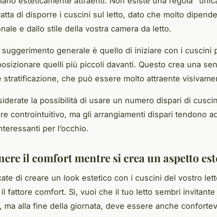
ano esteticamente attraenti. Non esiste una regola "unica 
atta di disporre i cuscini sul letto, dato che molto dipend
ale e dallo stile della vostra camera da letto.
 suggerimento generale è quello di iniziare con i cuscini 
posizionare quelli più piccoli davanti. Questo crea una se
e stratificazione, che può essere molto attraente visivame
siderate la possibilità di usare un numero dispari di cusci
e controintuitivo, ma gli arrangiamenti dispari tendono a
nteressanti per l’occhio.
ere il comfort mentre si crea un aspetto est
te di creare un look estetico con i cuscini del vostro let
il fattore
comfort
. Sì, vuoi che il tuo letto sembri invitant
, ma alla fine della giornata, deve essere anche conforte