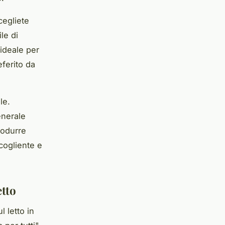
cegliete
ile di
ideale per
ferito da
le.
enerale
rodurre
cogliente e
etto
l letto in