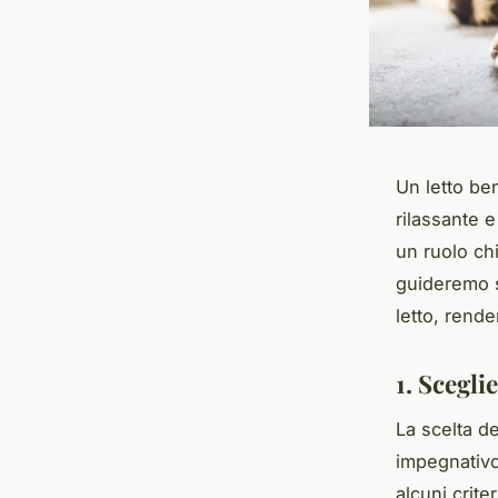
Un letto be
rilassante e
un ruolo chi
guideremo s
letto, rend
1. Sceglie
La scelta de
impegnativo
alcuni crite