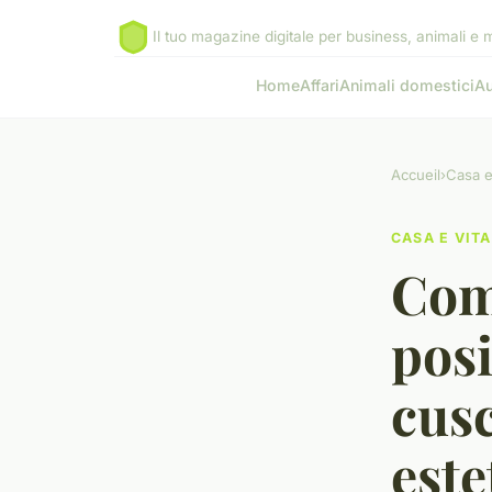
Il tuo magazine digitale per business, animali e 
Home
Affari
Animali domestici
Au
Accueil
›
Casa e
CASA E VITA
Com
posi
cusc
este