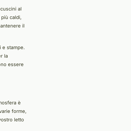
cuscini al
 più caldi,
antenere il
ri e stampe.
r la
sono essere
mosfera
è
 varie forme,
ostro letto