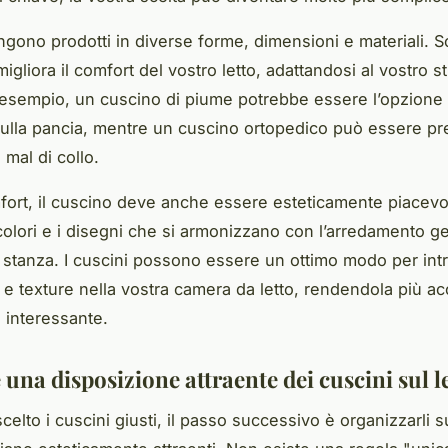
ngono prodotti in diverse forme, dimensioni e materiali. S
igliora il comfort del vostro
letto
, adattandosi al vostro st
esempio, un cuscino di piume potrebbe essere l’opzione 
ulla pancia, mentre un cuscino ortopedico può essere pre
 mal di collo.
mfort, il cuscino deve anche essere esteticamente piacevo
 colori e i disegni che si armonizzano con l’arredamento g
a
stanza
. I cuscini possono essere un ottimo modo per int
i e texture nella vostra camera da letto, rendendola più ac
 interessante.
 una disposizione attraente dei cuscini sul l
elto i cuscini giusti, il passo successivo è organizzarli su