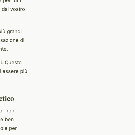
per tutti"
e dal vostro
più grandi
nsazione di
nte.
ni. Questo
d essere più
etico
to, non
e e ben
vole per