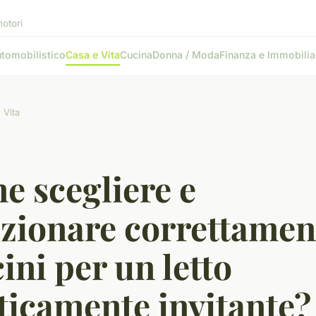
motori
tomobilistico
Casa e Vita
Cucina
Donna / Moda
Finanza e Immobilia
 Vita
e scegliere e
zionare correttament
ini per un letto
ticamente invitante?