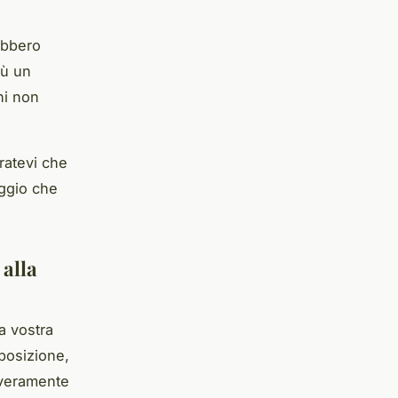
ebbero
iù un
ni non
uratevi che
eggio che
 alla
a vostra
sposizione,
 veramente