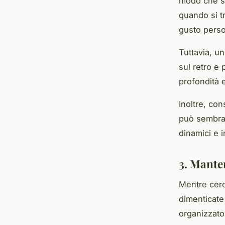
modo che si
quando si tr
gusto person
Tuttavia, un
sul retro e 
profondità 
Inoltre, con
può sembrar
dinamici e i
3. Manten
Mentre cerca
dimenticate 
organizzato