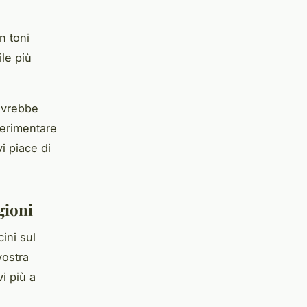
n toni
le più
dovrebbe
sperimentare
i piace di
gioni
cini sul
vostra
i più a