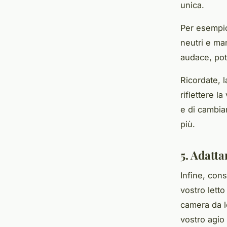
unica.
Per esempio
neutri e ma
audace, pot
Ricordate, 
riflettere l
e di cambia
più.
5. Adatta
Infine, cons
vostro lett
camera da l
vostro agio 