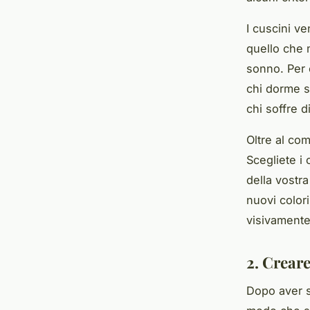
I cuscini ve
quello che m
sonno. Per 
chi dorme s
chi soffre di
Oltre al co
Scegliete i
della vostr
nuovi color
visivamente
2. Creare
Dopo aver sc