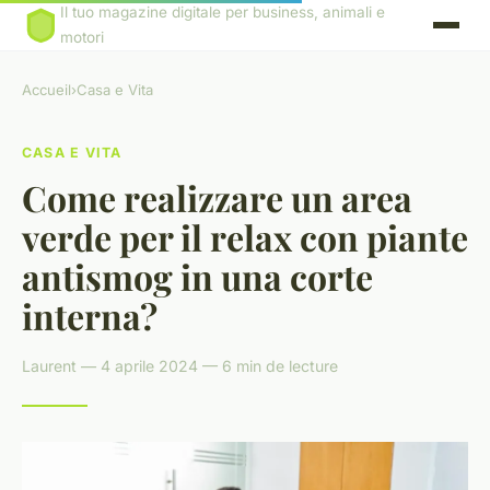
Il tuo magazine digitale per business, animali e
motori
Accueil
›
Casa e Vita
CASA E VITA
Come realizzare un area
verde per il relax con piante
antismog in una corte
interna?
Laurent — 4 aprile 2024 — 6 min de lecture