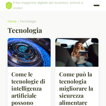
Il tuo magazine digitale per business, animali e
motori
Home
› Tecnologia
Tecnologia
Come le
Come può la
tecnologie di
tecnologia
intelligenza
migliorare la
artificiale
sicurezza
possono
alimentare