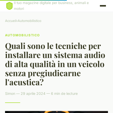
Il tuo magazine digitale per business, animali e
motori
Accueil
›
Automobilistico
AUTOMOBILISTICO
Quali sono le tecniche per
installare un sistema audio
di alta qualità in un veicolo
senza pregiudicarne
l'acustica?
Simon — 29 aprile 2024 — 6 min de lecture