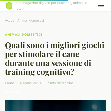
Il tuo magazine digitale per business, animali e
motori
Accueil
›
Animali domestici
ANIMALI DOMESTICI
Quali sono i migliori giochi
per stimolare il cane
durante una sessione di
training cognitivo?
Laure — 4 aprile 2024 — 7 min de lecture