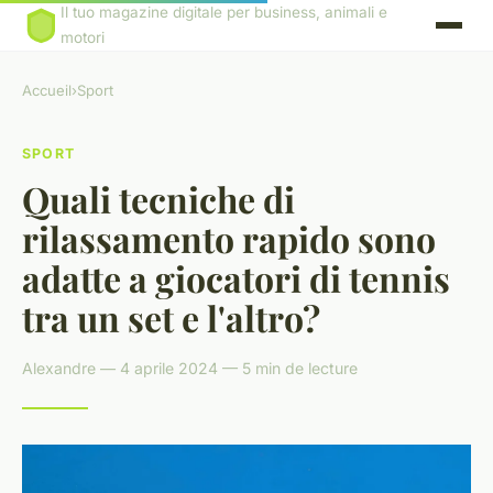
Il tuo magazine digitale per business, animali e
motori
Accueil
›
Sport
SPORT
Quali tecniche di
rilassamento rapido sono
adatte a giocatori di tennis
tra un set e l'altro?
Alexandre — 4 aprile 2024 — 5 min de lecture