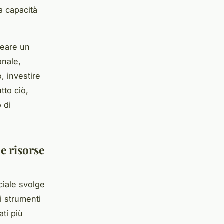
a capacità
reare un
onale,
, investire
tto ciò,
 di
le risorse
ciale svolge
i strumenti
ati più