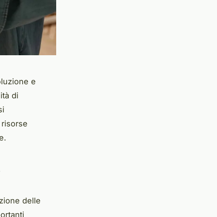
oluzione e
ità di
si
 risorse
e.
a
zione delle
ortanti