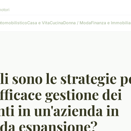
motori
tomobilistico
Casa e Vita
Cucina
Donna / Moda
Finanza e Immobilia
i sono le strategie p
fficace gestione dei
nti in un'azienda in
ida espansione?