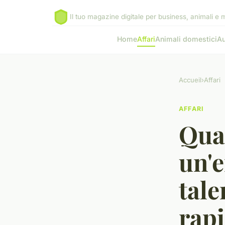
Il tuo magazine digitale per business, animali e 
Home
Affari
Animali domestici
Au
Accueil
›
Affari
AFFARI
Qual
un'e
tale
rap