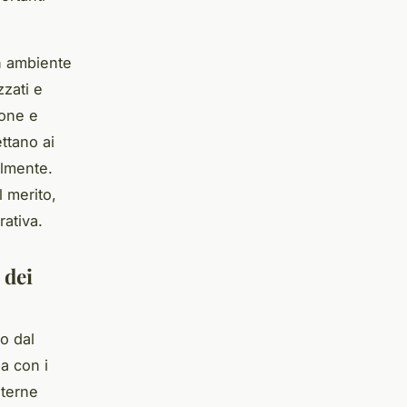
n ambiente
zzati e
ione e
ttano ai
almente.
l merito,
rativa.
 dei
o dal
a con i
nterne