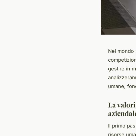
Nel mondo i
competizione
gestire in m
analizzerann
umane, fond
La valor
aziendal
Il primo pa
risorse uma