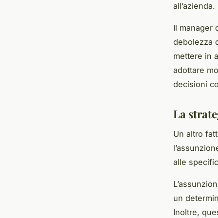
all’azienda.
Il manager d
debolezza d
mettere in a
adottare mo
decisioni co
La strat
Un altro fat
l’assunzion
alle specifi
L’assunzione
un determina
Inoltre, que