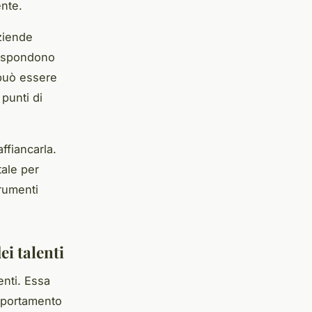
ente.
aziende
 rispondono
e può essere
punti di
affiancarla.
ale per
trumenti
ei talenti
enti. Essa
omportamento