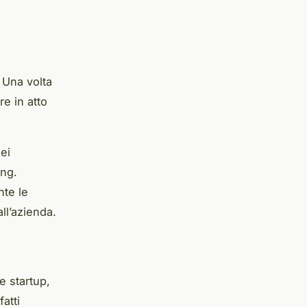
. Una volta
re in atto
ei
ing.
nte le
ll’azienda.
e startup,
atti